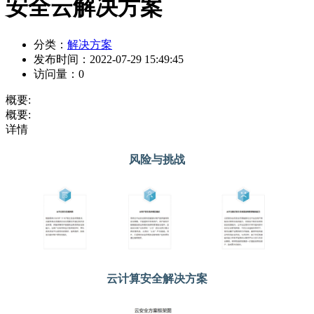
安全云解决方案
分类：
解决方案
发布时间：
2022-07-29 15:49:45
访问量：
0
概要:
概要:
详情
风险与挑战
云计算安全解决方案