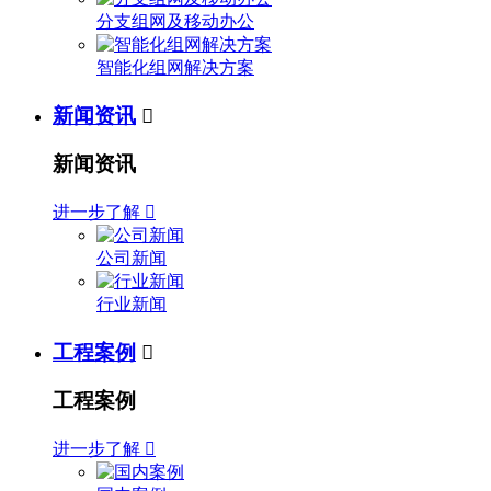
分支组网及移动办公
智能化组网解决方案
新闻资讯

新闻资讯
进一步了解

公司新闻
行业新闻
工程案例

工程案例
进一步了解
