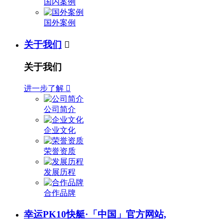
国内案例
国外案例
关于我们

关于我们
进一步了解

公司简介
企业文化
荣誉资质
发展历程
合作品牌
幸运PK10快艇·「中国」官方网站,