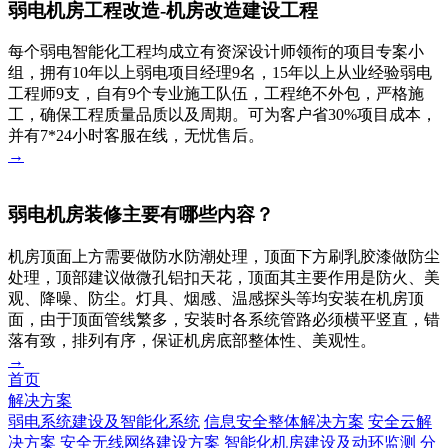
弱电机房工程改造-机房改造建设工程
每个弱电智能化工程均成立有资深设计师领衔的项目专案小
组，拥有10年以上弱电项目经理9名，15年以上从业经验弱电
工程师9支，自有9个专业施工队伍，工程绝不外包，严格施
工，确保工程质量品质以及周期。可为客户省30%项目成本，
并有7*24小时客服在线，无忧售后。
→
弱电机房装修主要有哪些内容？
机房顶面上方需要做防水防潮处理，顶面下方刷乳胶漆做防尘
处理，顶部建议做微孔铝扣天花，顶面其主要作用是防火、美
观、降噪、防尘。灯具、烟感、温感探头等均安装在机房顶
面，由于顶面管线繁多，安装时各系统管路必须横平竖直，错
落有致，排列有序，保证机房底部整体性、美观性。
→
首页
解决方案
弱电系统建设及智能化系统
信息安全整体解决方案
安全云解
决方案
安全无线网络建设方案
智能化机房建设及动环监测
分